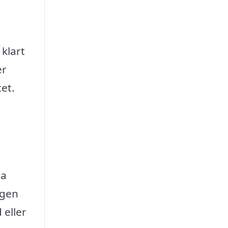
 klart
er
et.
ma
ngen
 eller