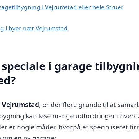
ragetilbygning i Vejrumstad eller hele Struer
ing i byer nær Vejrumstad
speciale i garage tilbygn
ed?
i Vejrumstad
, er der flere grunde til at sama
ilbygning kan løse mange udfordringer i hver
Her er nogle måder, hvorpå et specialiseret fi
m om en ny garage: