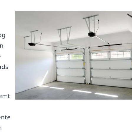
og
En
e
ads
nemt
ente
n