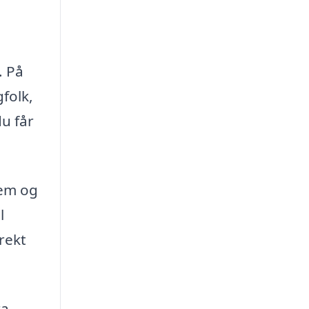
. På
gfolk,
du får
jem og
l
rekt
ra