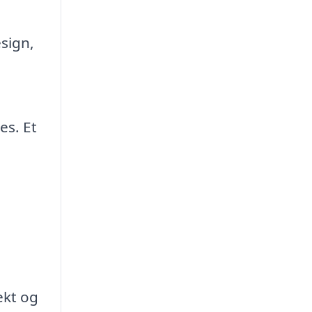
esign,
l
es. Et
ekt og