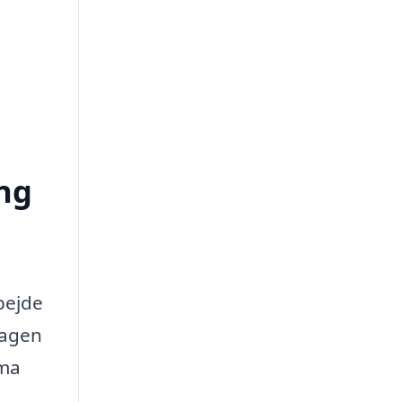
ing
rbejde
dagen
rma