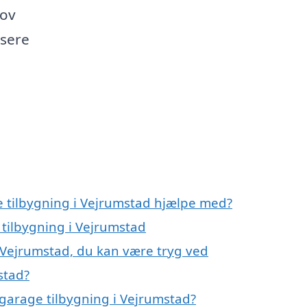
hov
isere
e tilbygning i Vejrumstad hjælpe med?
 tilbygning i Vejrumstad
i Vejrumstad, du kan være tryg ved
stad?
garage tilbygning i Vejrumstad?