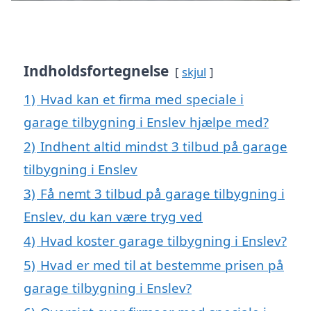
Indholdsfortegnelse
skjul
1)
Hvad kan et firma med speciale i
garage tilbygning i Enslev hjælpe med?
2)
Indhent altid mindst 3 tilbud på garage
tilbygning i Enslev
3)
Få nemt 3 tilbud på garage tilbygning i
Enslev, du kan være tryg ved
4)
Hvad koster garage tilbygning i Enslev?
5)
Hvad er med til at bestemme prisen på
garage tilbygning i Enslev?