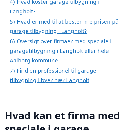
4)
Hvad koster garage tilbygning i
Langholt?
5)
Hvad er med til at bestemme prisen på
garage tilbygning i Langholt?
6)
Oversigt over firmaer med speciale i
garagetilbygning i Langholt eller hele
Aalborg kommune
7)
Find en professionel til garage
tilbygning i byer nær Langholt
Hvad kan et firma med
speciale i garage