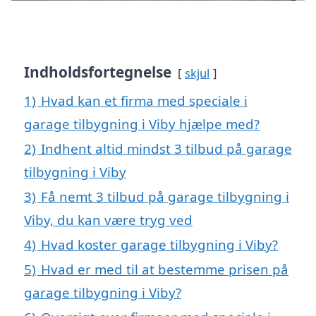
Indholdsfortegnelse
skjul
1)
Hvad kan et firma med speciale i
garage tilbygning i Viby hjælpe med?
2)
Indhent altid mindst 3 tilbud på garage
tilbygning i Viby
3)
Få nemt 3 tilbud på garage tilbygning i
Viby, du kan være tryg ved
4)
Hvad koster garage tilbygning i Viby?
5)
Hvad er med til at bestemme prisen på
garage tilbygning i Viby?