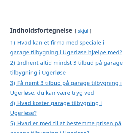
Indholdsfortegnelse
skjul
1)
Hvad kan et firma med speciale i
garage tilbygning i Ugerløse hjælpe med?
2)
Indhent altid mindst 3 tilbud på garage
tilbygning i Ugerløse
3)
Få nemt 3 tilbud på garage tilbygning i
Ugerløse, du kan være tryg ved
4)
Hvad koster garage tilbygning i
Ugerløse?
5)
Hvad er med til at bestemme prisen på
garage tilbygning i Ugerløse?