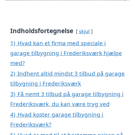
Indholdsfortegnelse
skjul
1)
Hvad kan et firma med speciale i
garage tilbygning i Frederiksværk hjælpe
med?
2)
Indhent altid mindst 3 tilbud på garage
tilbygning i Frederiksværk
3)
Få nemt 3 tilbud på garage tilbygning i
Frederiksværk, du kan være tryg ved
4)
Hvad koster garage tilbygning i
Frederiksværk?
5)
Hvad er med til at bestemme prisen på