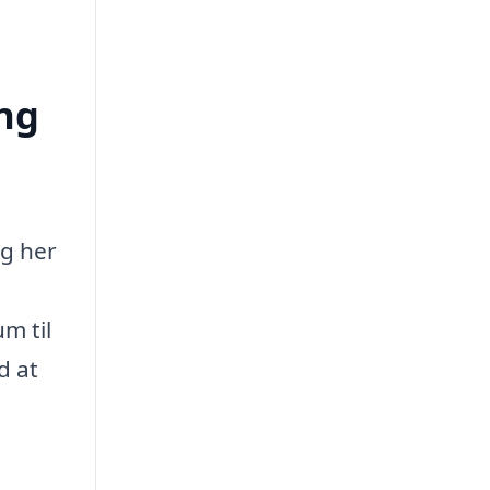
ing
og her
um til
d at