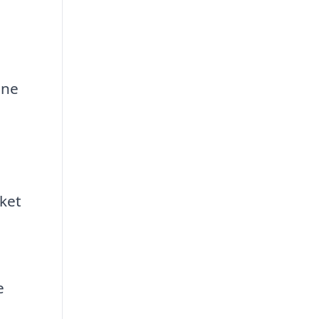
ine
ket
e