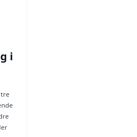
g i
 tre
rende
dre
der