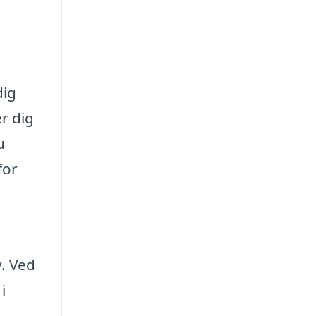
dig
r dig
u
for
v. Ved
i