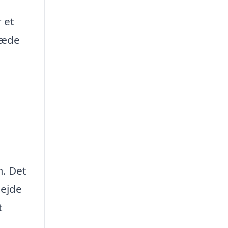
 et
læde
m. Det
bejde
t