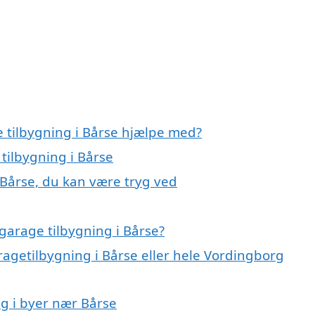
e tilbygning i Bårse hjælpe med?
tilbygning i Bårse
 Bårse, du kan være tryg ved
garage tilbygning i Bårse?
ragetilbygning i Bårse eller hele Vordingborg
ng i byer nær Bårse