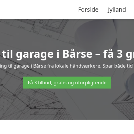
Forside
Jylland
til garage i Bårse – få 3 g
ning til garage i Bårse fra lokale håndværkere. Spar både t
Få 3 tilbud, gratis og uforpligtende