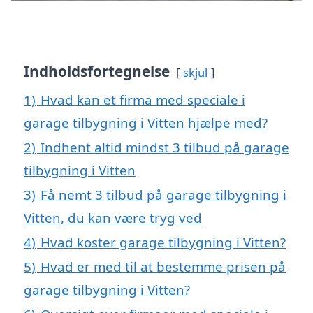
Indholdsfortegnelse
skjul
1)
Hvad kan et firma med speciale i
garage tilbygning i Vitten hjælpe med?
2)
Indhent altid mindst 3 tilbud på garage
tilbygning i Vitten
3)
Få nemt 3 tilbud på garage tilbygning i
Vitten, du kan være tryg ved
4)
Hvad koster garage tilbygning i Vitten?
5)
Hvad er med til at bestemme prisen på
garage tilbygning i Vitten?