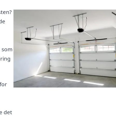
sten?
de
s som
ring
for
e
e det