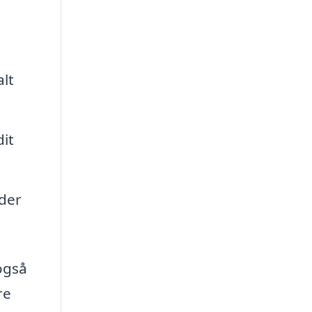
alt
it
 der
også
re