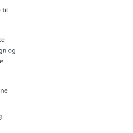
til
ke
ign og
ge
ine
g