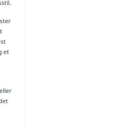
stil.
ster
t
est
g et
eller
det