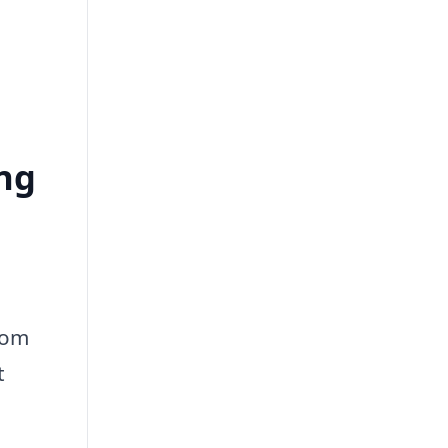
ing
 om
t