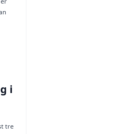
 er
kan
g i
t tre