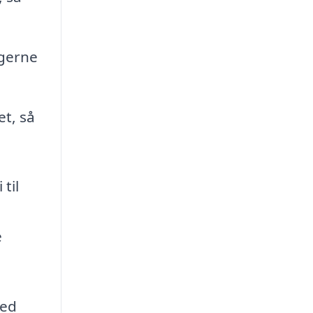
ngerne
et, så
til
e
ved