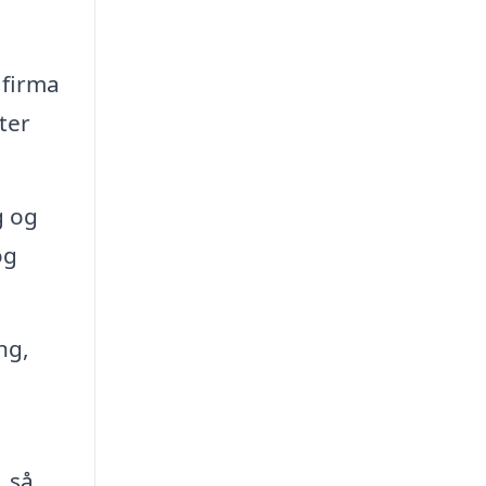
 firma
ter
g og
og
ng,
, så