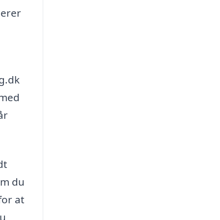
gerer
ng.dk
g med
år
dt
om du
for at
du