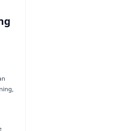
ing
an
ning,
e