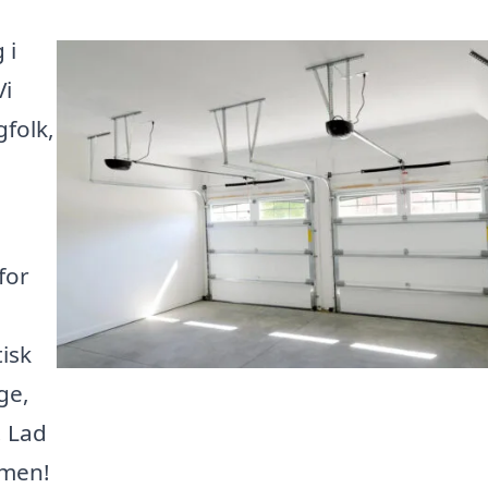
 i
Vi
gfolk,
for
isk
ge,
. Lad
mmen!