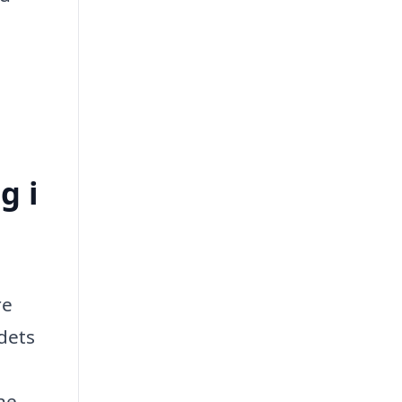
g i
re
edets
ne