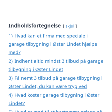
Indholdsfortegnelse
skjul
1)
Hvad kan et firma med speciale i
garage tilbygning i Øster Lindet hjælpe
med?
2)
Indhent altid mindst 3 tilbud på garage
tilbygning i Øster Lindet
3)
Få nemt 3 tilbud på garage tilbygning i
Øster Lindet, du kan være tryg ved
4)
Hvad koster garage tilbygning i Øster
Lindet?
5)
Hvad er med til at bestemme prisen på