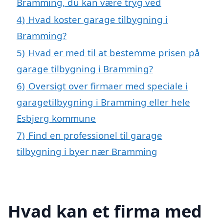
Bramming, du kan være tryg ved
4)
Hvad koster garage tilbygning i
Bramming?
5)
Hvad er med til at bestemme prisen på
garage tilbygning i Bramming?
6)
Oversigt over firmaer med speciale i
garagetilbygning i Bramming eller hele
Esbjerg kommune
7)
Find en professionel til garage
tilbygning i byer nær Bramming
Hvad kan et firma med