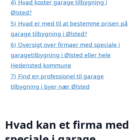
4)
Hvad koster garage tilbygning i
Ølsted?
5)
Hvad er med til at bestemme prisen på
garage tilbygning i Ølsted?
6)
Oversigt over firmaer med speciale i
garagetilbygning i Ølsted eller hele
Hedensted kommune
7)
Find en professionel til garage
tilbygning i byer nær Ølsted
Hvad kan et firma med
speciale i garage