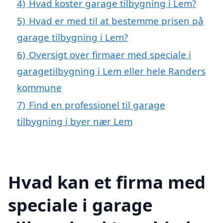
4)
Hvad koster garage tilbygning i Lem?
5)
Hvad er med til at bestemme prisen på
garage tilbygning i Lem?
6)
Oversigt over firmaer med speciale i
garagetilbygning i Lem eller hele Randers
kommune
7)
Find en professionel til garage
tilbygning i byer nær Lem
Hvad kan et firma med
speciale i garage