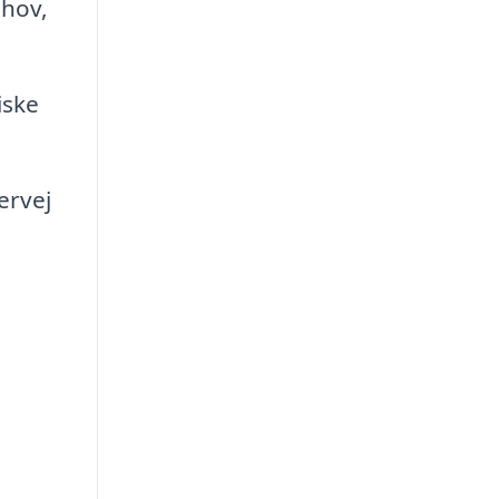
ehov,
iske
ervej