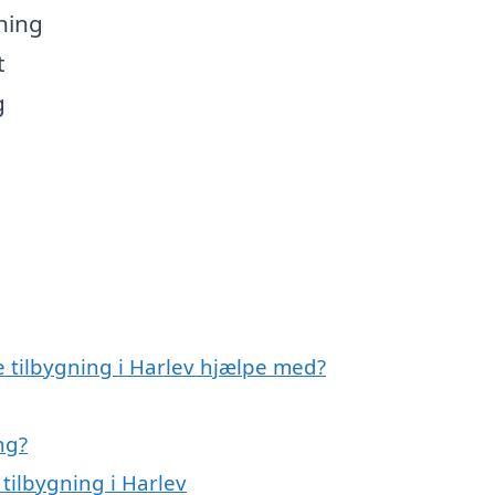
ning
t
g
e tilbygning i Harlev hjælpe med?
ng?
tilbygning i Harlev