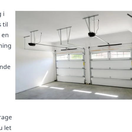
 i
til
n en
ning
inde
arage
u let