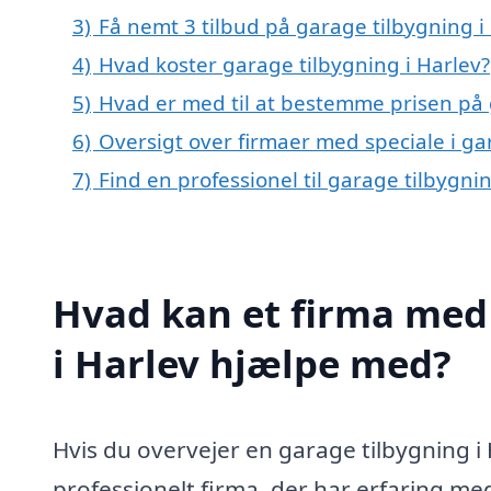
3)
Få nemt 3 tilbud på garage tilbygning i
4)
Hvad koster garage tilbygning i Harlev?
5)
Hvad er med til at bestemme prisen på 
6)
Oversigt over firmaer med speciale i g
7)
Find en professionel til garage tilbygni
Hvad kan et firma med 
i Harlev hjælpe med?
Hvis du overvejer en garage tilbygning i
professionelt firma, der har erfaring me