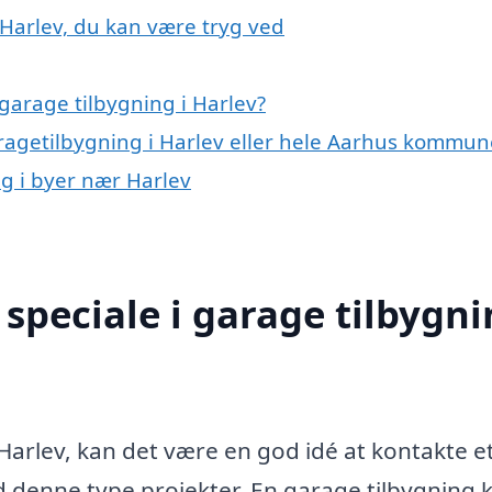
 Harlev, du kan være tryg ved
garage tilbygning i Harlev?
aragetilbygning i Harlev eller hele Aarhus kommun
ng i byer nær Harlev
speciale i garage tilbygn
 Harlev, kan det være en god idé at kontakte e
d denne type projekter. En garage tilbygning 