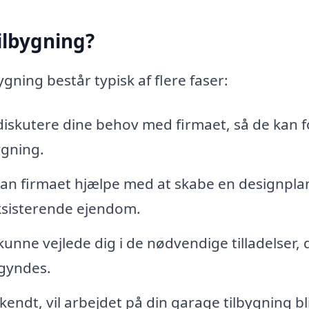
ilbygning?
gning består typisk af flere faser:
 diskutere dine behov med firmaet, så de kan f
ygning.
kan firmaet hjælpe med at skabe en designpla
eksisterende ejendom.
kunne vejlede dig i de nødvendige tilladelser, 
egyndes.
kendt, vil arbejdet på din garage tilbygning bl