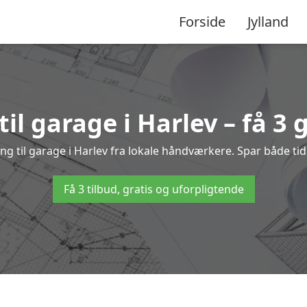
Forside
Jylland
il garage i Harlev – få 3 
ing til garage i Harlev fra lokale håndværkere. Spar både 
Få 3 tilbud, gratis og uforpligtende