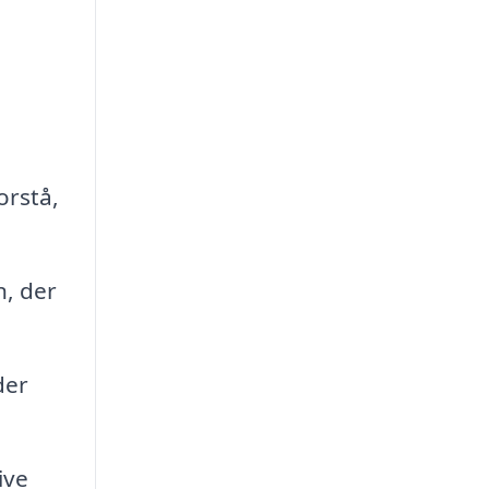
orstå,
n, der
der
ive