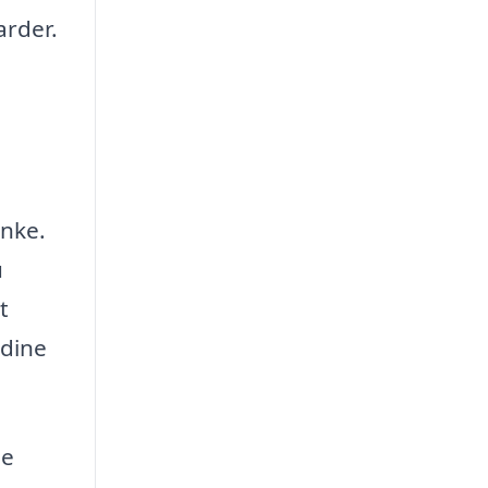
arder.
anke.
u
t
 dine
ge