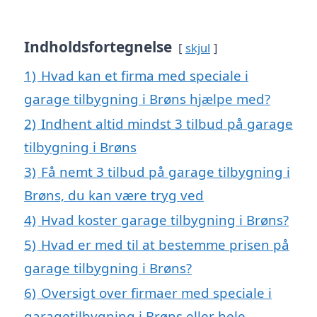
Indholdsfortegnelse
skjul
1)
Hvad kan et firma med speciale i
garage tilbygning i Brøns hjælpe med?
2)
Indhent altid mindst 3 tilbud på garage
tilbygning i Brøns
3)
Få nemt 3 tilbud på garage tilbygning i
Brøns, du kan være tryg ved
4)
Hvad koster garage tilbygning i Brøns?
5)
Hvad er med til at bestemme prisen på
garage tilbygning i Brøns?
6)
Oversigt over firmaer med speciale i
garagetilbygning i Brøns eller hele