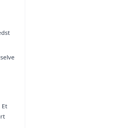
edst
 selve
 Et
rt