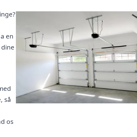
inge?
da en
 dine
 med
, så
ad os