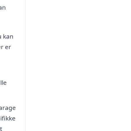
an
u kan
r er
lle
garage
ifikke
t