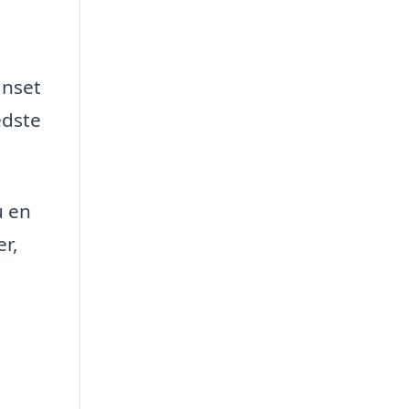
anset
edste
u en
er,