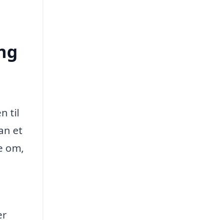
ing
 til
an et
e om,
er