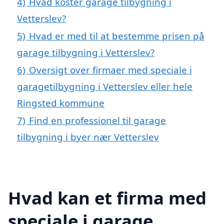
4)
Hvad koster garage tilbygning i
Vetterslev?
5)
Hvad er med til at bestemme prisen på
garage tilbygning i Vetterslev?
6)
Oversigt over firmaer med speciale i
garagetilbygning i Vetterslev eller hele
Ringsted kommune
7)
Find en professionel til garage
tilbygning i byer nær Vetterslev
Hvad kan et firma med
speciale i garage