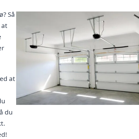
ø? Så
 at
e
er
ed at
du
så du
t.
ed!