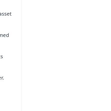
asset
 med
ts
r.