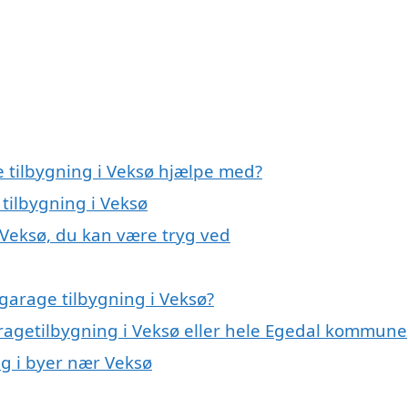
e tilbygning i Veksø hjælpe med?
 tilbygning i Veksø
 Veksø, du kan være tryg ved
garage tilbygning i Veksø?
aragetilbygning i Veksø eller hele Egedal kommune
ng i byer nær Veksø