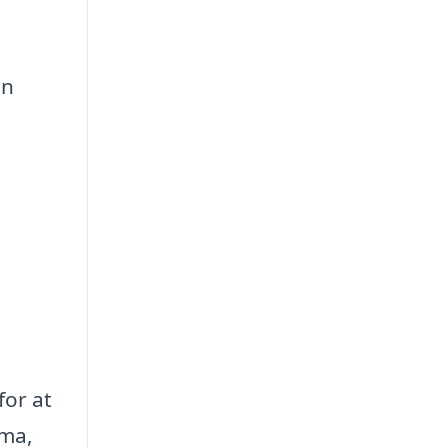
en
for at
rma,