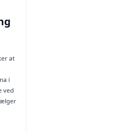
ing
ker at
ma i
e ved
vælger