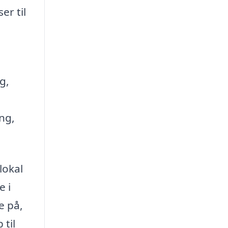
er til
g,
ng,
lokal
e i
e på,
til