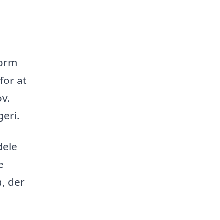
form
for at
ov.
geri.
dele
e
a, der