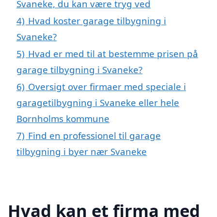
Svaneke, du kan være tryg ved
4)
Hvad koster garage tilbygning i
Svaneke?
5)
Hvad er med til at bestemme prisen på
garage tilbygning i Svaneke?
6)
Oversigt over firmaer med speciale i
garagetilbygning i Svaneke eller hele
Bornholms kommune
7)
Find en professionel til garage
tilbygning i byer nær Svaneke
Hvad kan et firma med