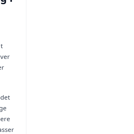
at
iver
er
 det
age
lere
asser