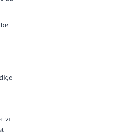
abe
ndige
r vi
et