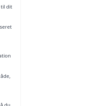
il dit
iseret
ation
råde,
så du