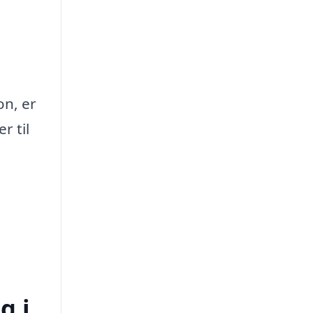
on, er
r til
g i