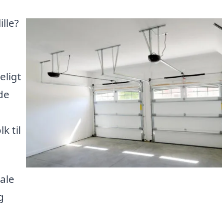
lle?
eligt
de
k til
kale
g