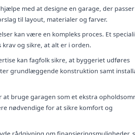
hjælpe med at designe en garage, der passer t
slag til layout, materialer og farver.
delser kan være en kompleks proces. Et special
rav og sikre, at alt er i orden.
tise kan fagfolk sikre, at byggeriet udføres
tter grundlæggende konstruktion samt install
 at bruge garagen som et ekstra opholdsom
ære nødvendige for at sikre komfort og
yde rådgivning om finansieringsmuligheder, 