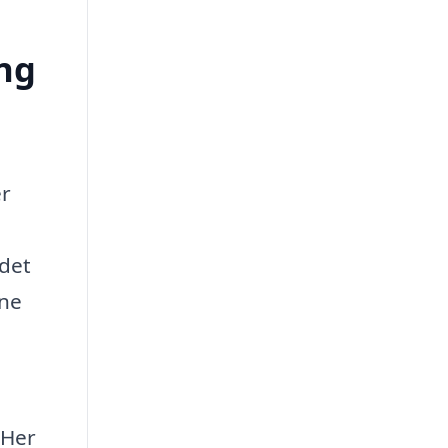
ing
er
 det
ine
 Her