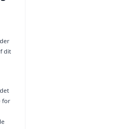
lder
 dit
 det
 for
de