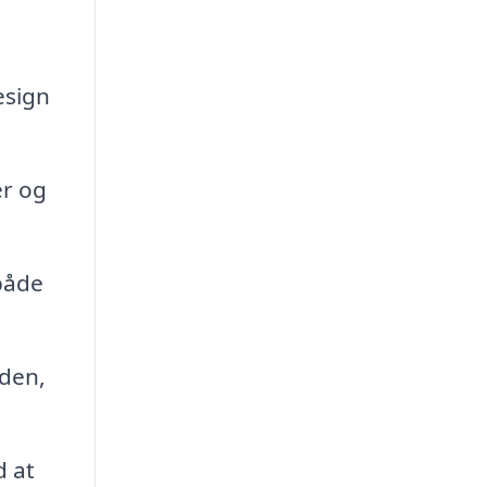
esign
er og
både
iden,
d at