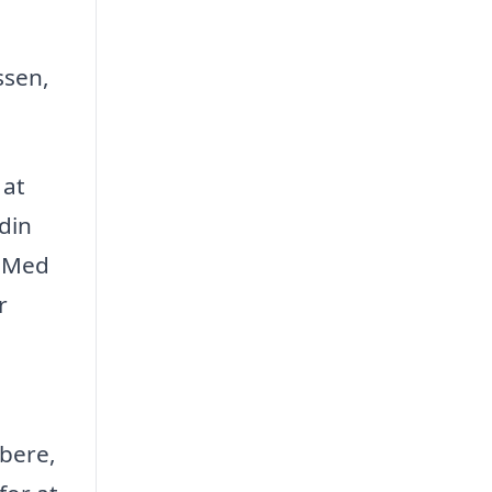
ssen,
 at
din
. Med
r
øbere,