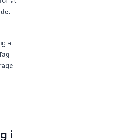
for at
nde.
e
ig at
 Tag
arage
g i