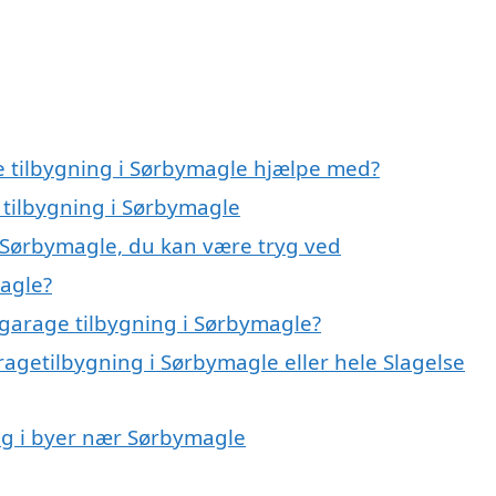
e tilbygning i Sørbymagle hjælpe med?
 tilbygning i Sørbymagle
i Sørbymagle, du kan være tryg ved
agle?
garage tilbygning i Sørbymagle?
ragetilbygning i Sørbymagle eller hele Slagelse
ing i byer nær Sørbymagle