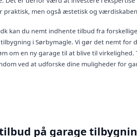
. Det er derfor værd at investere i ekspertise 
t er praktisk, men også æstetisk og værdiskabe
dk kan du nemt indhente tilbud fra forskellig
tilbygning i Sørbymagle. Vi gør det nemt for d
øm om en ny garage til at blive til virkelighed.
jendom ved at udforske dine muligheder for g
tilbud på garage tilbygnin