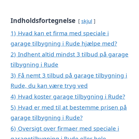
Indholdsfortegnelse
skjul
1)
Hvad kan et firma med speciale i
garage tilbygning i Rude hjælpe med?
2)
Indhent altid mindst 3 tilbud på garage
tilbygning i Rude
3)
Få nemt 3 tilbud på garage tilbygning i
Rude, du kan være tryg ved
4)
Hvad koster garage tilbygning i Rude?
5)
Hvad er med til at bestemme prisen på
garage tilbygning i Rude?
6)
Oversigt over firmaer med speciale i
garagetilbygning i Rude eller hele