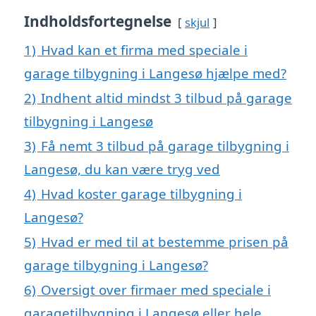
Indholdsfortegnelse
skjul
1)
Hvad kan et firma med speciale i
garage tilbygning i Langesø hjælpe med?
2)
Indhent altid mindst 3 tilbud på garage
tilbygning i Langesø
3)
Få nemt 3 tilbud på garage tilbygning i
Langesø, du kan være tryg ved
4)
Hvad koster garage tilbygning i
Langesø?
5)
Hvad er med til at bestemme prisen på
garage tilbygning i Langesø?
6)
Oversigt over firmaer med speciale i
garagetilbygning i Langesø eller hele