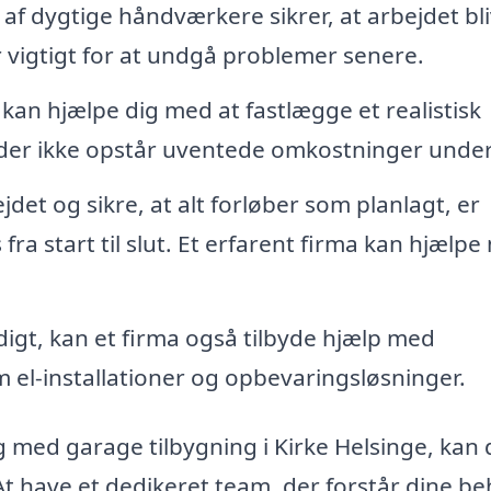
af dygtige håndværkere sikrer, at arbejdet bl
er vigtigt for at undgå problemer senere.
 kan hjælpe dig med at fastlægge et realistisk
 der ikke opstår uventede omkostninger under
det og sikre, at alt forløber som planlagt, er
 fra start til slut. Et erfarent firma kan hjælp
igt, kan et firma også tilbyde hjælp med
m el-installationer og opbevaringsløsninger.
g med garage tilbygning i Kirke Helsinge, kan
. At have et dedikeret team, der forstår dine b