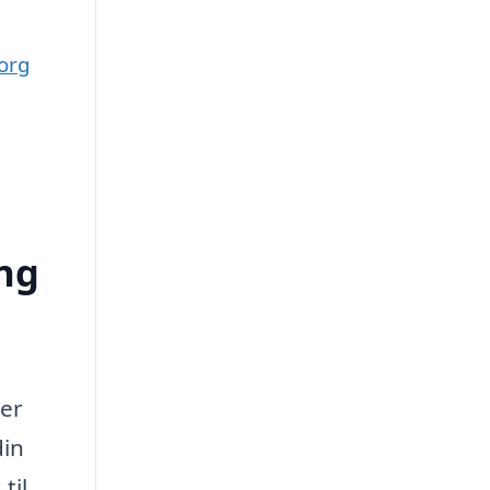
borg
ing
ler
din
til