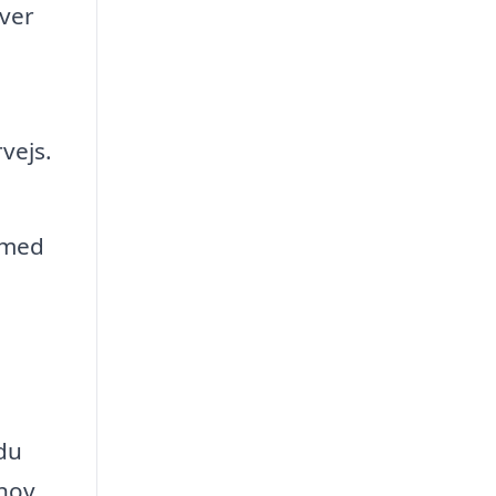
iver
vejs.
e med
 du
ehov