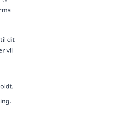
irma
il dit
r vil
oldt.
ing.