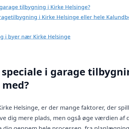
garage tilbygning i Kirke Helsinge?
ragetilbygning i Kirke Helsinge eller hele Kalund
ng i byer nær Kirke Helsinge
speciale i garage tilbygn
e med?
irke Helsinge, er der mange faktorer, der spil
give dig mere plads, men også øge værdien af 
e dig gennem hele processen, fra planlægning 