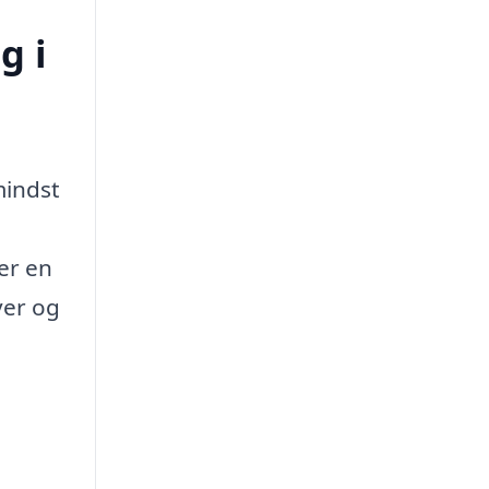
g i
mindst
er en
ver og