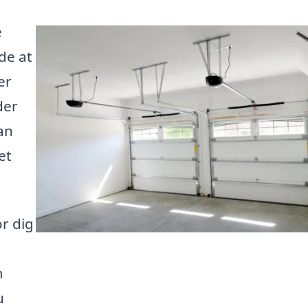
e
de at
er
der
an
et
or dig
m
u