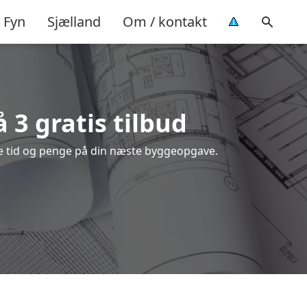
Fyn
Sjælland
Om / kontakt
å 3 gratis tilbud
åde tid og penge på din næste byggeopgave.