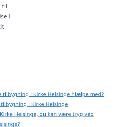
til
se i
dt
 tilbygning i Kirke Helsinge hjælpe med?
tilbygning i Kirke Helsinge
 Kirke Helsinge, du kan være tryg ved
elsinge?