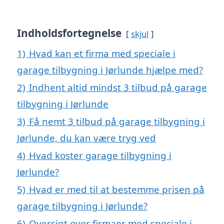
Indholdsfortegnelse
skjul
1)
Hvad kan et firma med speciale i
garage tilbygning i Jørlunde hjælpe med?
2)
Indhent altid mindst 3 tilbud på garage
tilbygning i Jørlunde
3)
Få nemt 3 tilbud på garage tilbygning i
Jørlunde, du kan være tryg ved
4)
Hvad koster garage tilbygning i
Jørlunde?
5)
Hvad er med til at bestemme prisen på
garage tilbygning i Jørlunde?
6)
Oversigt over firmaer med speciale i