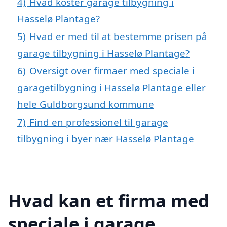
4)
Hvad koster garage tilbygning i
Hasselø Plantage?
5)
Hvad er med til at bestemme prisen på
garage tilbygning i Hasselø Plantage?
6)
Oversigt over firmaer med speciale i
garagetilbygning i Hasselø Plantage eller
hele Guldborgsund kommune
7)
Find en professionel til garage
tilbygning i byer nær Hasselø Plantage
Hvad kan et firma med
speciale i garage