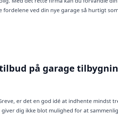
olig. Med det rette firma kan du forvandle din
de fordelene ved din nye garage så hurtigt so
tilbud på garage tilbygnin
Greve, er det en god idé at indhente mindst tr
e giver dig ikke blot mulighed for at sammenli