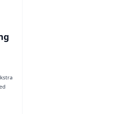
ing
ekstra
med