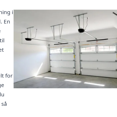
ning i
. En
e
il
et
lt for
ge
du
 så