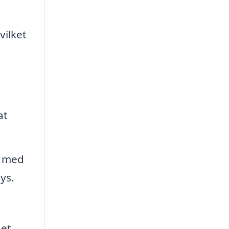
vilket
at
t med
ys.
det