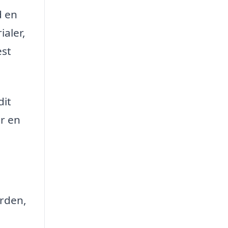
d en
ialer,
est
dit
r en
orden,