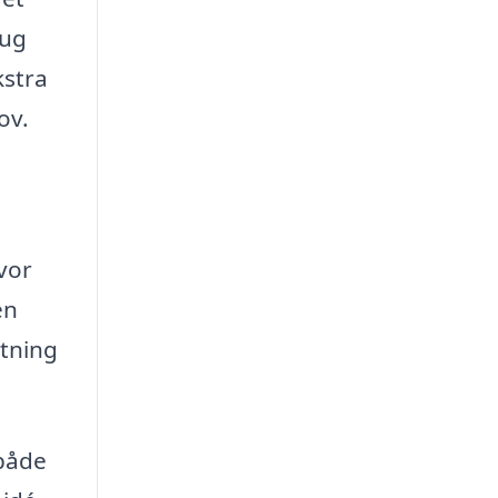
rug
kstra
ov.
hvor
en
utning
 både