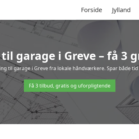
Forside
Jylland
til garage i Greve – få 3 g
ning til garage i Greve fra lokale håndværkere. Spar både t
Få 3 tilbud, gratis og uforpligtende