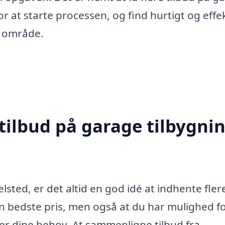
r at starte processen, og find hurtigt og effek
it område.
tilbud på garage tilbygnin
lsted, er det altid en god idé at indhente fler
den bedste pris, men også at du har mulighed fo
r dine behov. At sammenligne tilbud fra