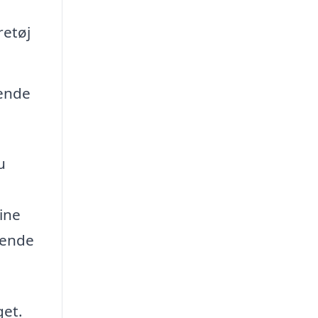
retøj
rende
u
dine
sende
get.