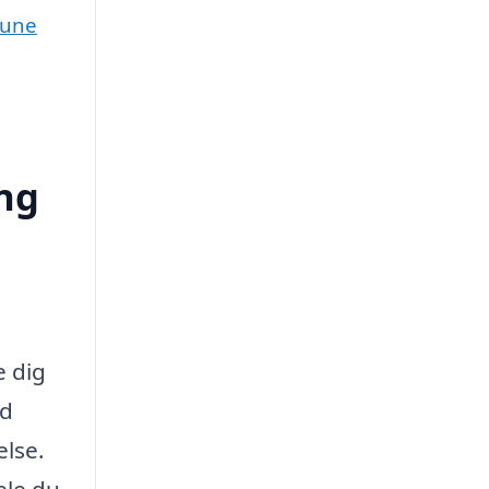
mune
ing
e dig
ed
else.
ele du