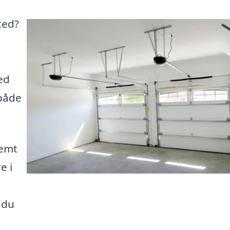
ted?
ed
 både
nemt
e i
å du