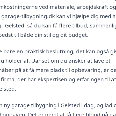
omkostningerne ved materiale, arbejdskraft o
På garage-tilbygning.dk kan vi hjælpe dig med a
g i Gelsted, så du kan få flere tilbud, sammenl
dst til både din stil og dit budget.
ke bare en praktisk beslutning; det kan også gi
 du holder af. Uanset om du ønsker at lave et
 håber på at få mere plads til opbevaring, er d
 firma, der har ekspertisen og erfaringen til a
elsted.
 ny garage tilbygning i Gelsted i dag, og lad 
il opgaven. Det er nemt at få flere tilbud på g