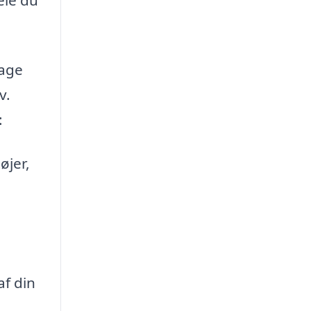
rage
v.
:
øjer,
af din