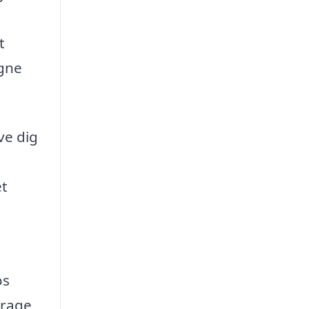
g
t
igne
ve dig
et
t
os
arage