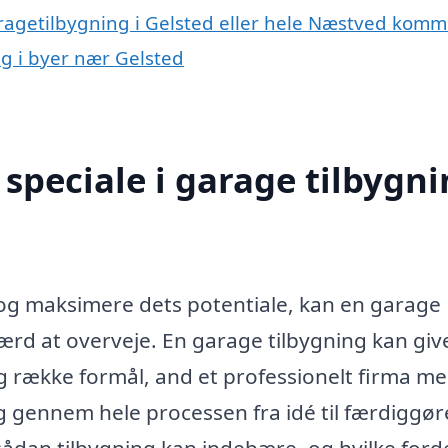
aragetilbygning i Gelsted eller hele Næstved kom
ng i byer nær Gelsted
speciale i garage tilbygn
 og maksimere dets potentiale, kan en garage
værd at overveje. En garage tilbygning kan giv
ng række formål, and et professionelt firma m
ig gennem hele processen fra idé til færdiggør
sådan tilbygning kan indebære, og hvilke ford