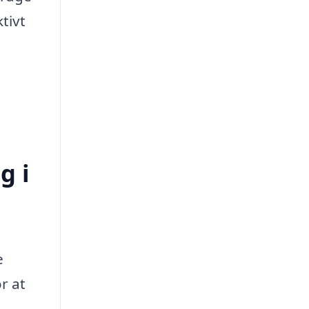
tivt
g i
e
r at