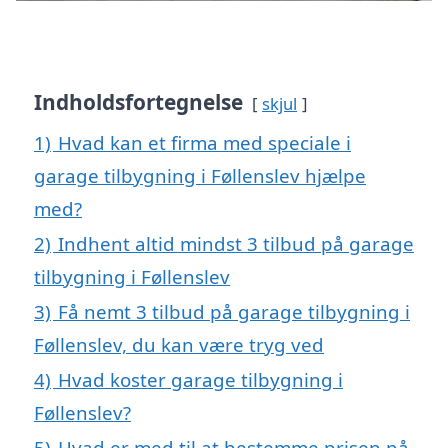
Indholdsfortegnelse
skjul
1)
Hvad kan et firma med speciale i
garage tilbygning i Føllenslev hjælpe
med?
2)
Indhent altid mindst 3 tilbud på garage
tilbygning i Føllenslev
3)
Få nemt 3 tilbud på garage tilbygning i
Føllenslev, du kan være tryg ved
4)
Hvad koster garage tilbygning i
Føllenslev?
5)
Hvad er med til at bestemme prisen på