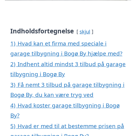
Indholdsfortegnelse
skjul
1)
Hvad kan et firma med speciale i
garage tilbygning i Bogø By hjælpe med?
2)
Indhent altid mindst 3 tilbud på garage
tilbygning i Bogø By
3)
Få nemt 3 tilbud på garage tilbygning i
Bogø By, du kan være tryg ved
4)
Hvad koster garage tilbygning i Bogø
By?
5)
Hvad er med til at bestemme prisen på
garage tilbygning i Bogø By?