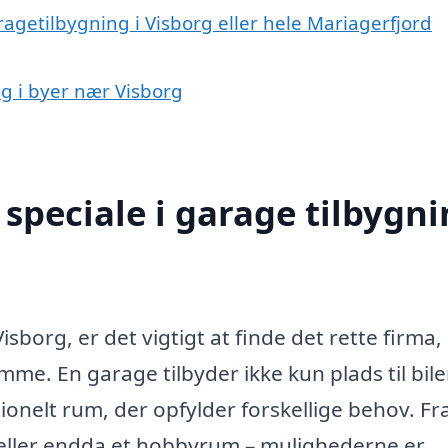
ragetilbygning i Visborg eller hele Mariagerfjord
ng i byer nær Visborg
speciale i garage tilbygn
sborg, er det vigtigt at finde det rette firma,
me. En garage tilbyder ikke kun plads til bile
onelt rum, der opfylder forskellige behov. Fr
 eller endda et hobbyrum – mulighederne er