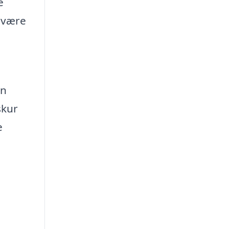
e
å være
en
skur
e