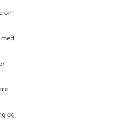
ge om
g med
er
ære
ng og