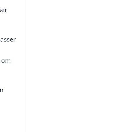
ser
passer
r om
an