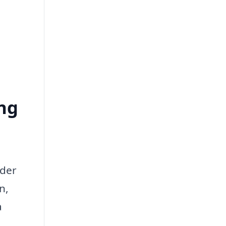
ing
 der
n,
a