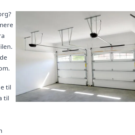
org?
imere
ra
ilen.
åde
dom.
 til
 til
n