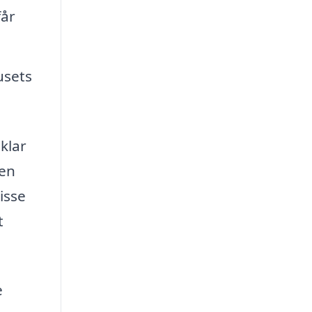
får
usets
klar
den
isse
t
e