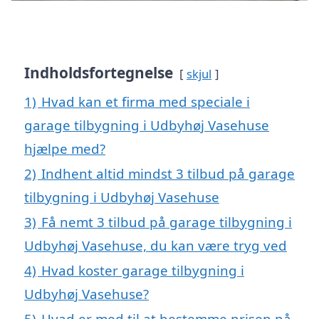
Indholdsfortegnelse
skjul
1)
Hvad kan et firma med speciale i
garage tilbygning i Udbyhøj Vasehuse
hjælpe med?
2)
Indhent altid mindst 3 tilbud på garage
tilbygning i Udbyhøj Vasehuse
3)
Få nemt 3 tilbud på garage tilbygning i
Udbyhøj Vasehuse, du kan være tryg ved
4)
Hvad koster garage tilbygning i
Udbyhøj Vasehuse?
5)
Hvad er med til at bestemme prisen på