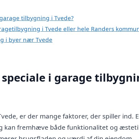
garage tilbygning i Tvede?
aragetilbygning i Tvede eller hele Randers kommu
ng i byer nær Tvede
speciale i garage tilbygn
vede, er der mange faktorer, der spiller ind. E
ng kan fremhæve både funktionalitet og æstetik
merer brugsfladen og værdi af din ejendom.