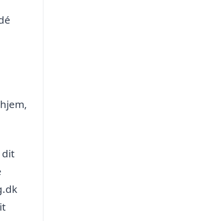
idé
 hjem,
 dit
e
g.dk
it