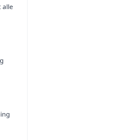
 alle
og
ning