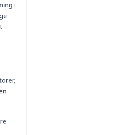
ning i
nge
t
torer,
 en
ære