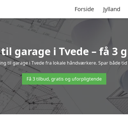
Forside
Jylland
til garage i Tvede – få 3 g
ning til garage i Tvede fra lokale håndværkere. Spar både t
Få 3 tilbud, gratis og uforpligtende