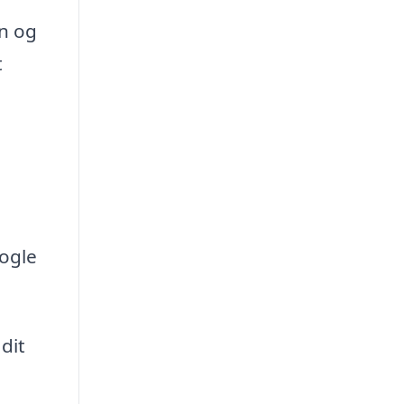
gn og
t
nogle
dit