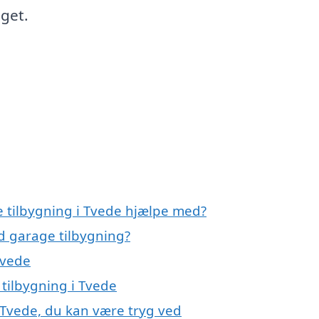
dget.
e tilbygning i Tvede hjælpe med?
d garage tilbygning?
Tvede
 tilbygning i Tvede
 Tvede, du kan være tryg ved