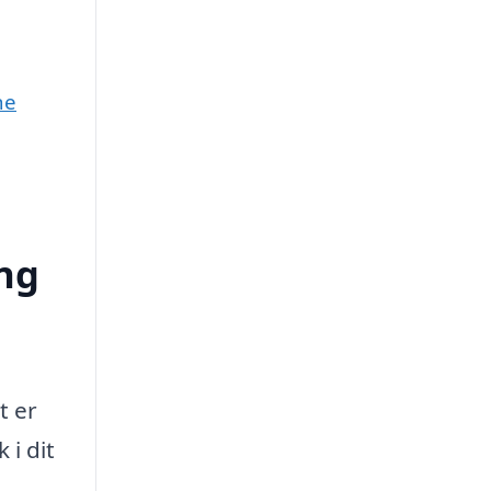
ne
ing
t er
 i dit