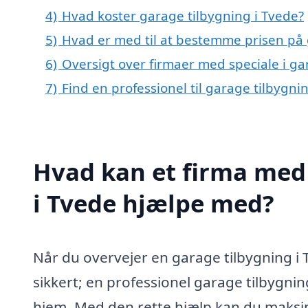
4)
Hvad koster garage tilbygning i Tvede?
5)
Hvad er med til at bestemme prisen på 
6)
Oversigt over firmaer med speciale i g
7)
Find en professionel til garage tilbygni
Hvad kan et firma med 
i Tvede hjælpe med?
Når du overvejer en garage tilbygning i T
sikkert; en professionel garage tilbygni
hjem. Med den rette hjælp kan du maksi