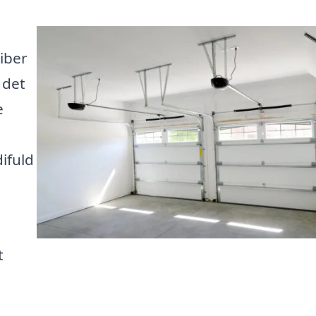
iber
 det
e
ifuld
t