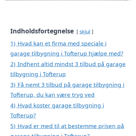
Indholdsfortegnelse
skjul
1)
Hvad kan et firma med speciale i
garage tilbygning i Tofterup hjælpe med?
2)
Indhent altid mindst 3 tilbud på garage
tilbygning i Tofterup
3)
Få nemt 3 tilbud på garage tilbygning i
Tofterup, du kan være tryg ved
4)
Hvad koster garage tilbygning i
Tofterup?
5)
Hvad er med til at bestemme prisen på
garage tilbygning i Tofterup?