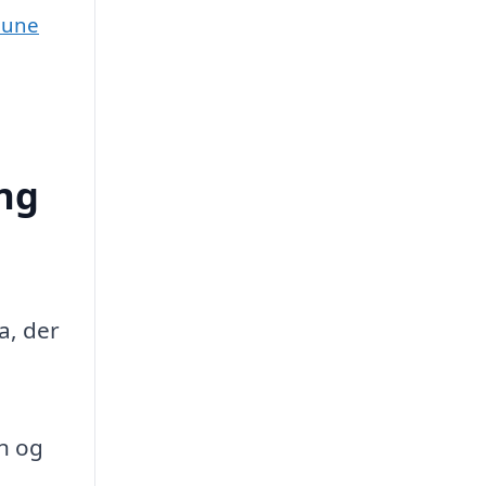
mune
ing
ma, der
en og