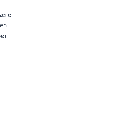
ære
men
bør