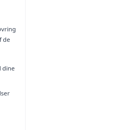
øvring
f de
l dine
lser