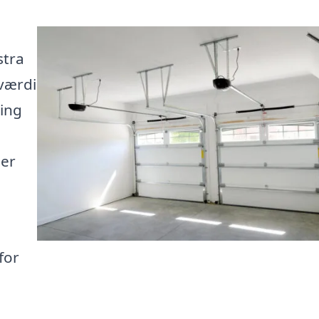
stra
værdi
ning
 er
for