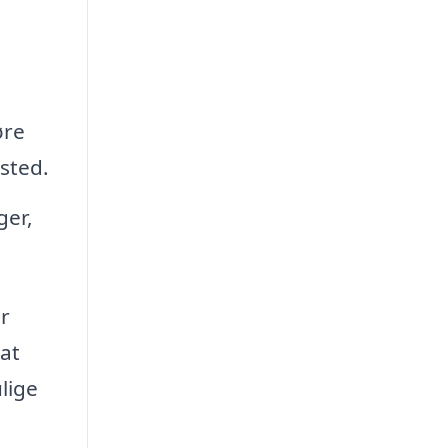
øre
sted.
ger,
er
 at
lige