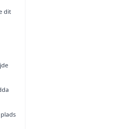
 dit
jde
ndda
 plads