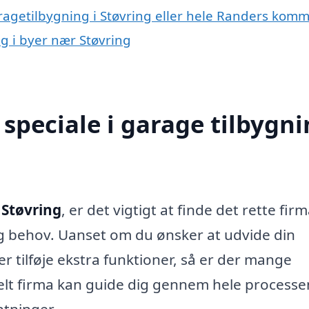
aragetilbygning i Støvring eller hele Randers kom
ng i byer nær Støvring
speciale i garage tilbygn
 Støvring
, er det vigtigt at finde det rette fir
og behov. Uanset om du ønsker at udvide din
r tilføje ekstra funktioner, så er der mange
nelt firma kan guide dig gennem hele process
entninger.