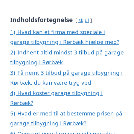
Indholdsfortegnelse
skjul
1)
Hvad kan et firma med speciale i
garage tilbygning i Rørbæk hjælpe med?
2)
Indhent altid mindst 3 tilbud på garage
tilbygning i Rørbæk
3)
Få nemt 3 tilbud på garage tilbygning i
Rørbæk, du kan være tryg ved
4)
Hvad koster garage tilbygning i
Rørbæk?
5)
Hvad er med til at bestemme prisen på
garage tilbygning i Rørbæk?
6)
Oversigt over firmaer med speciale i