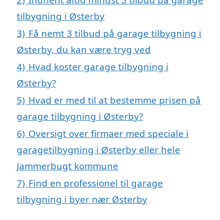
tilbygning i Østerby
3)
Få nemt 3 tilbud på garage tilbygning i
Østerby, du kan være tryg ved
4)
Hvad koster garage tilbygning i
Østerby?
5)
Hvad er med til at bestemme prisen på
garage tilbygning i Østerby?
6)
Oversigt over firmaer med speciale i
garagetilbygning i Østerby eller hele
Jammerbugt kommune
7)
Find en professionel til garage
tilbygning i byer nær Østerby