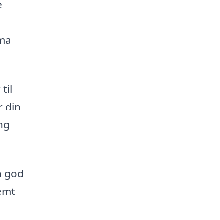
e
rma
til
r din
ing
n god
nemt