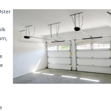
Øster
olk
rum,
e
de
e