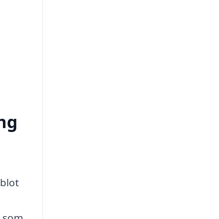
ing
blot
e som