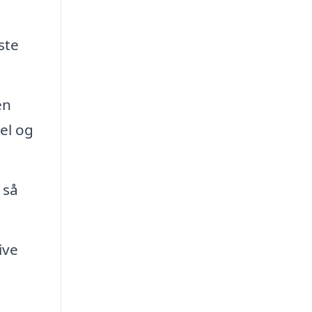
ste
en
el og
 så
ive