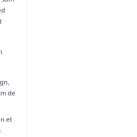
ed
t
n
ign,
om de
n et
m