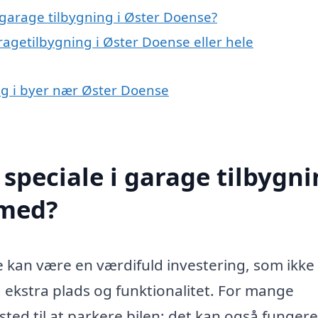
garage tilbygning i Øster Doense?
ragetilbygning i Øster Doense eller hele
ing i byer nær Øster Doense
speciale i garage tilbygn
 med?
e kan være en værdifuld investering, som ikke 
g ekstra plads og funktionalitet. For mange
ted til at parkere bilen; det kan også funger