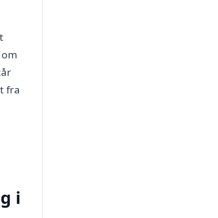
t
e om
tår
t fra
g i