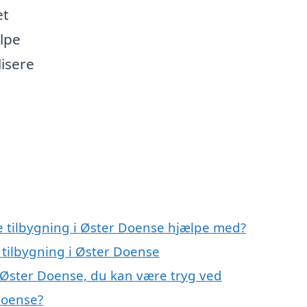
et
lpe
lisere
e tilbygning i Øster Doense hjælpe med?
 tilbygning i Øster Doense
i Øster Doense, du kan være tryg ved
Doense?