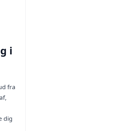
g i
ud fra
af,
e dig