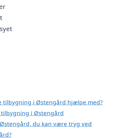
er
t
syet
e tilbygning i Østengård hjælpe med?
 tilbygning i Østengård
i Østengård, du kan være tryg ved
ård?