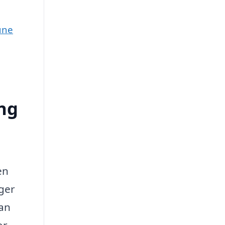
une
ing
en
ger
kan
or