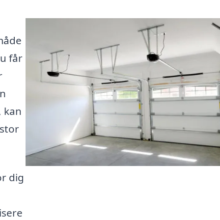
 måde
u får
r
en
, kan
stor
or dig
isere