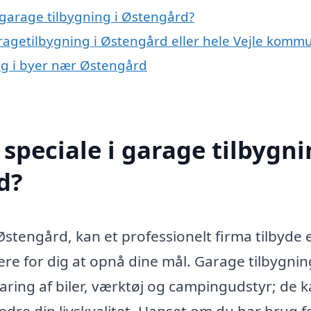
garage tilbygning i Østengård?
aragetilbygning i Østengård eller hele Vejle komm
ing i byer nær Østengård
speciale i garage tilbygn
d?
Østengård, kan et professionelt firma tilbyde 
re for dig at opnå dine mål. Garage tilbygnin
varing af biler, værktøj og campingudstyr; de 
bedre din livskvalitet. Uanset om du har brug f