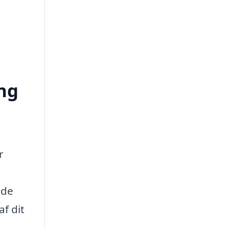
ing
r
 de
af dit