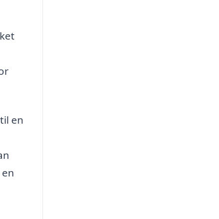
ket
or
il en
an
 en