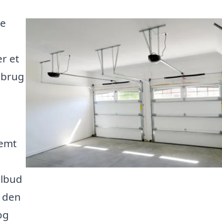
re
r et
r brug
nemt
ilbud
e den
og