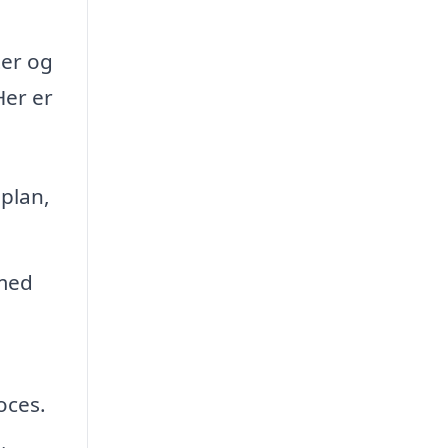
ter og
Her er
 plan,
 med
oces.