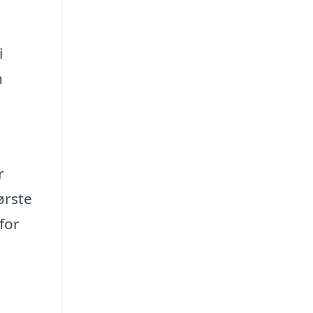
i
n
r
ørste
for