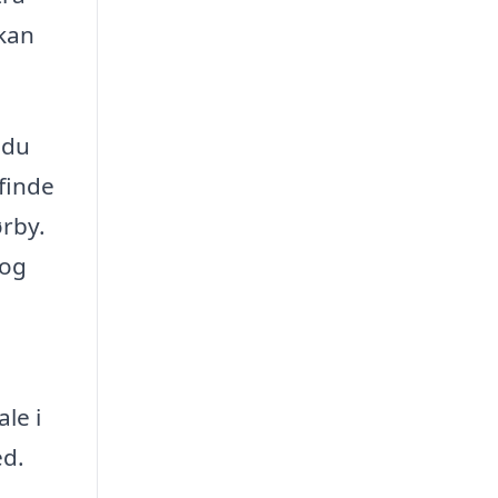
 kan
 du
 finde
ørby.
 og
le i
ed.