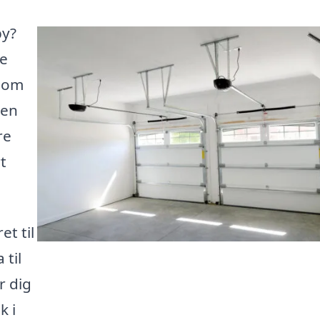
by?
be
t om
 en
re
t
et til
 til
r dig
k i