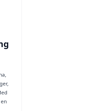
ing
ma,
ger,
Med
 en