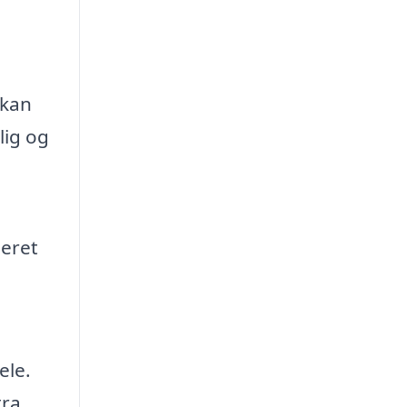
 kan
lig og
seret
ele.
tra