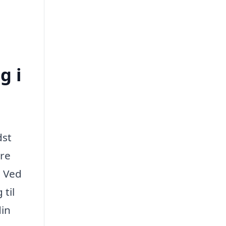
g i
dst
dre
. Ved
 til
din