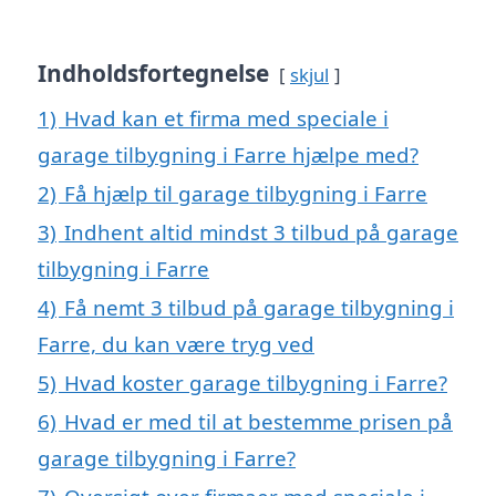
Indholdsfortegnelse
skjul
1)
Hvad kan et firma med speciale i
garage tilbygning i Farre hjælpe med?
2)
Få hjælp til garage tilbygning i Farre
3)
Indhent altid mindst 3 tilbud på garage
tilbygning i Farre
4)
Få nemt 3 tilbud på garage tilbygning i
Farre, du kan være tryg ved
5)
Hvad koster garage tilbygning i Farre?
6)
Hvad er med til at bestemme prisen på
garage tilbygning i Farre?