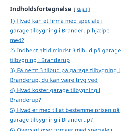
Indholdsfortegnelse
skjul
1)
Hvad kan et firma med speciale i
garage tilbygning i Branderup hjælpe
med?
2)
Indhent altid mindst 3 tilbud på garage
tilbygning i Branderup
3)
Få nemt 3 tilbud på garage tilbygning i
Branderup, du kan være tryg ved
4)
Hvad koster garage tilbygning i
Branderup?
5)
Hvad er med til at bestemme prisen på
garage tilbygning i Branderup?
6)
Oversigt over firmaer med speciale i