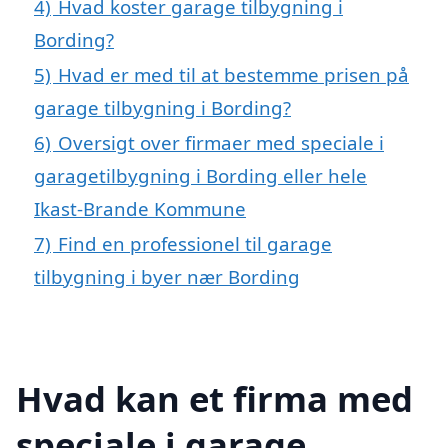
4)
Hvad koster garage tilbygning i
Bording?
5)
Hvad er med til at bestemme prisen på
garage tilbygning i Bording?
6)
Oversigt over firmaer med speciale i
garagetilbygning i Bording eller hele
Ikast-Brande Kommune
7)
Find en professionel til garage
tilbygning i byer nær Bording
Hvad kan et firma med
speciale i garage