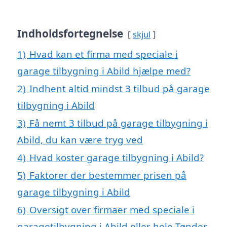
Indholdsfortegnelse
skjul
1)
Hvad kan et firma med speciale i
garage tilbygning i Abild hjælpe med?
2)
Indhent altid mindst 3 tilbud på garage
tilbygning i Abild
3)
Få nemt 3 tilbud på garage tilbygning i
Abild, du kan være tryg ved
4)
Hvad koster garage tilbygning i Abild?
5)
Faktorer der bestemmer prisen på
garage tilbygning i Abild
6)
Oversigt over firmaer med speciale i
garagetilbygning i Abild eller hele Tønder