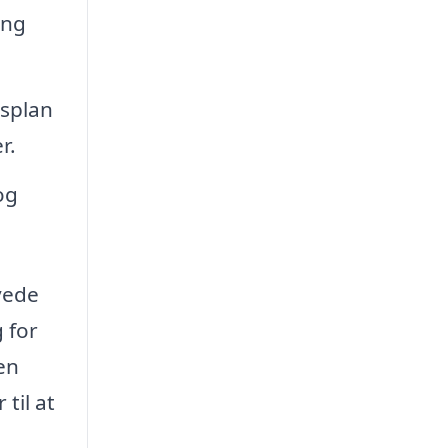
ing
dsplan
r.
og
yede
 for
jen
til at