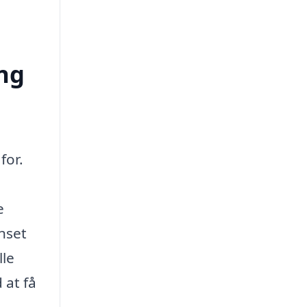
ing
for.
e
nset
lle
 at få