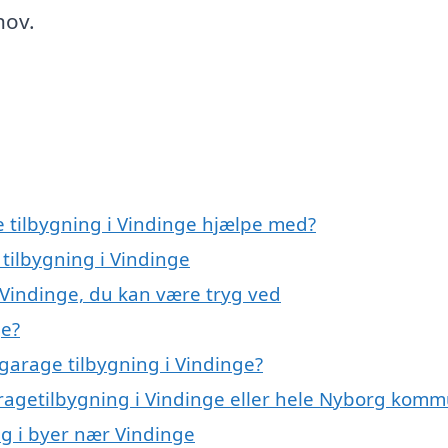
hov.
e tilbygning i Vindinge hjælpe med?
 tilbygning i Vindinge
 Vindinge, du kan være tryg ved
ge?
garage tilbygning i Vindinge?
aragetilbygning i Vindinge eller hele Nyborg kom
ng i byer nær Vindinge