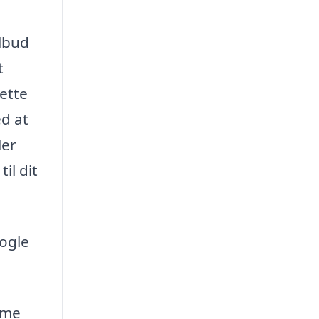
ilbud
t
ette
ed at
ler
il dit
nogle
mme