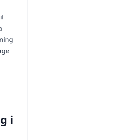
il
a
sning
rage
g i