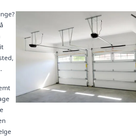
inge?
få
n
it
sted,
.
nemt
rage
te
 en
ælge