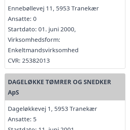
Ennebøllevej 11, 5953 Tranekær
Ansatte: 0
Startdato: 01. juni 2000,
Virksomhedsform:
Enkeltmandsvirksomhed
CVR: 25382013
DAGELØKKE TØMRER OG SNEDKER
ApS
Dageløkkevej 1, 5953 Tranekær
Ansatte: 5
Startdato: 11. juni 2001,