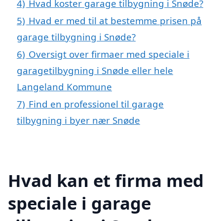
4)
Hvad koster garage tilbygning i Snøde?
5)
Hvad er med til at bestemme prisen på
garage tilbygning i Snøde?
6)
Oversigt over firmaer med speciale i
garagetilbygning i Snøde eller hele
Langeland Kommune
7)
Find en professionel til garage
tilbygning i byer nær Snøde
Hvad kan et firma med
speciale i garage