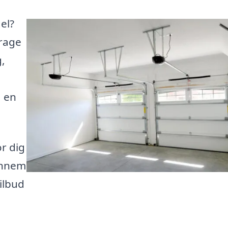
el?
arage
,
a en
or dig
Gennem
ilbud