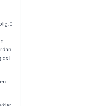
e
lig. I
en
ordan
g del
den
ykler