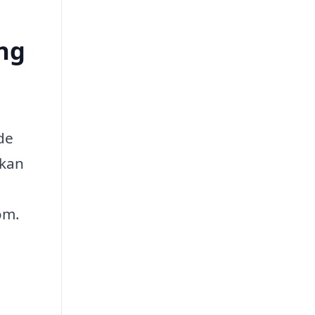
ing
de
 kan
om.