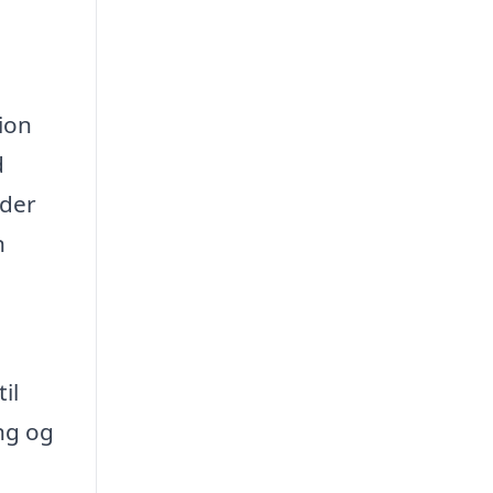
ion
d
 der
n
e
il
ing og