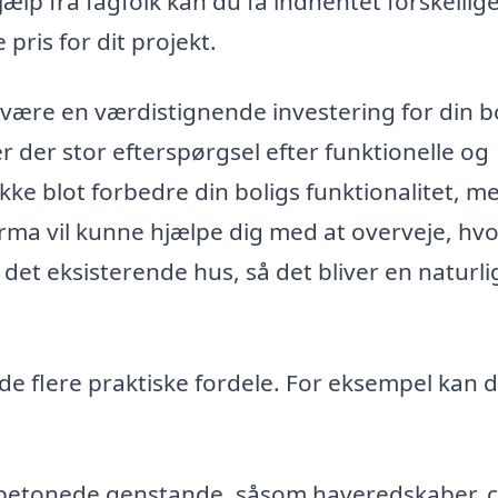
lp fra fagfolk kan du få indhentet forskellig
 pris for dit projekt.
være en værdistignende investering for din bo
r der stor efterspørgsel efter funktionelle og
kke blot forbedre din boligs funktionalitet, m
rma vil kunne hjælpe dig med at overveje, hv
det eksisterende hus, så det bliver en naturli
de flere praktiske fordele. For eksempel kan 
betonede genstande, såsom haveredskaber, c