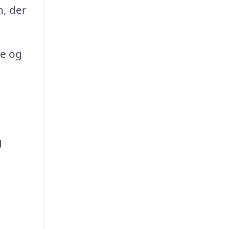
n, der
ne og
g