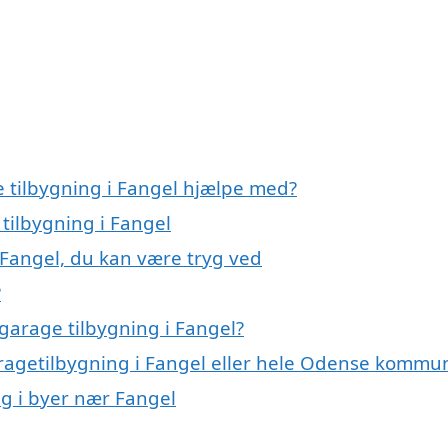
e tilbygning i Fangel hjælpe med?
 tilbygning i Fangel
 Fangel, du kan være tryg ved
?
garage tilbygning i Fangel?
aragetilbygning i Fangel eller hele Odense kommu
ng i byer nær Fangel