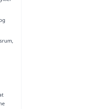
 og
ssrum,
at
ine